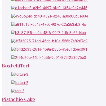
BoxFeliiTort
Pistachio Cake