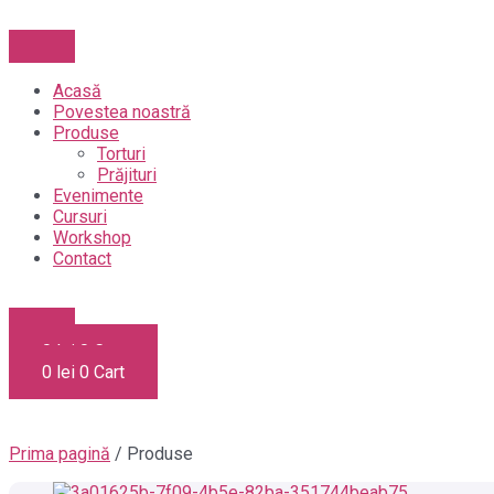
Skip
to
content
Acasă
Povestea noastră
Produse
Torturi
Prăjituri
Evenimente
Cursuri
Workshop
Contact
0
lei
0
Cart
0
lei
0
Cart
Prima pagină
/ Produse