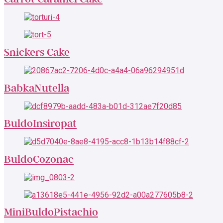
Snickers Cake
BabkaNutella
BuldoInsiropat
BuldoCozonac
MiniBuldoPistachio