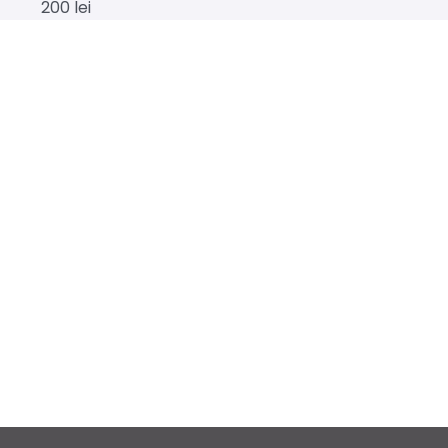
200
lei
Livrăm la tine
acasă