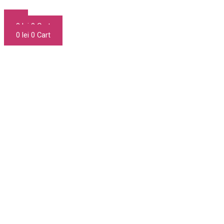
0
lei
0
Cart
0
lei
0
Cart
Povestea noastră
Bine ai venit la Ely’s Favourites
- locul unde gustul autentic și calitatea
se întâlnesc